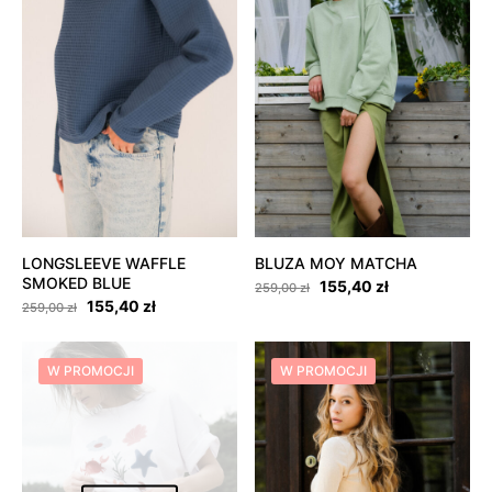
LONGSLEEVE WAFFLE
BLUZA MOY MATCHA
SMOKED BLUE
Pierwotna
Aktualna
155,40
zł
259,00
zł
Pierwotna
Aktualna
cena
cena
155,40
zł
259,00
zł
cena
cena
wynosiła:
wynosi:
wynosiła:
wynosi:
259,00 zł.
155,40 zł.
259,00 zł.
155,40 zł.
W PROMOCJI
W PROMOCJI