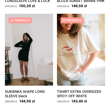
LONGSLEEVE LOVE & LUCK
BLUZA SUNSET BARBIE PINK
Pierwotna
Aktualna
Pierwotna
Aktualna
150,20
zł
149,50
zł
279,00
zł
299,00
zł
cena
cena
cena
cena
wynosiła:
wynosi:
wynosiła:
wynosi:
279,00 zł.
150,20 zł.
299,00 zł.
149,50 zł.
W PROMOCJI
W PROMOCJI
SUKIENKA SHAPE LONG
TSHIRT EXTRA OVERSIZED
SLEEVE black
SPICY OFF WHITE
Pierwotna
Aktualna
Pierwotna
Aktualna
144,50
zł
143,40
zł
289,00
zł
239,00
zł
cena
cena
cena
cena
wynosiła:
wynosi:
wynosiła:
wynosi: