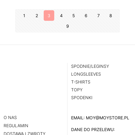
289,00 zł.
144,50 zł.
239,00 zł.
143,40 zł.
1
2
3
4
5
6
7
8
9
SPODNIE/LEGINSY
LONGSLEEVES
T-SHIRTS
TOPY
SPODENKI
O NAS
EMAIL:
MOY@MOYSTORE.PL
REGULAMIN
DANE DO PRZELEWU:
DOSTAWA I ZWROTY