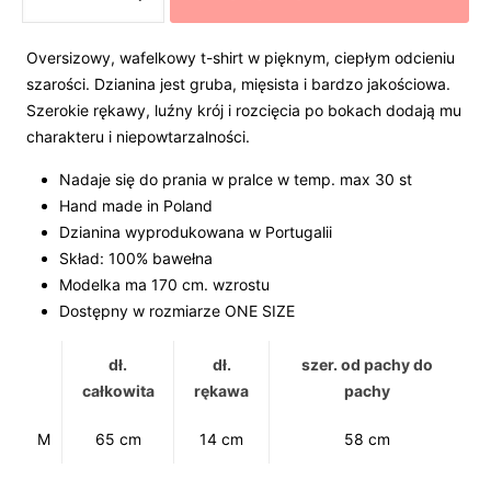
TSHIRT
OVERSIZED
WAFFLE
Oversizowy, wafelkowy t-shirt w pięknym, ciepłym odcieniu
GREY
szarości. Dzianina jest gruba, mięsista i bardzo jakościowa.
Szerokie rękawy, luźny krój i rozcięcia po bokach dodają mu
charakteru i niepowtarzalności.
Nadaje się do prania w pralce w temp. max 30 st
Hand made in Poland
Dzianina wyprodukowana w Portugalii
Skład: 100% bawełna
Modelka ma 170 cm. wzrostu
Dostępny w rozmiarze ONE SIZE
dł.
dł.
szer. od pachy do
całkowita
rękawa
pachy
M
65 cm
14 cm
58 cm