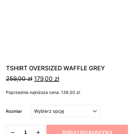
TSHIRT OVERSIZED WAFFLE GREY
Pierwotna
Aktualna
259,00
zł
179,00
zł
cena
cena
Poprzednia najniższa cena:
wynosiła:
wynosi:
139,50
zł
.
259,00 zł.
179,00 zł.
Rozmiar
ilość
DODAJ DO KOSZYKA