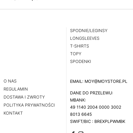
cena
cena
produkt
wynosiła:
wynosi:
Ten
ma
159,00 zł.
111,30 zł.
produkt
wiele
ma
wariantów.
wiele
SPODNIE/LEGINSY
Opcje
wariantów.
LONGSLEEVES
można
Opcje
T-SHIRTS
wybrać
można
TOPY
na
wybrać
SPODENKI
stronie
na
produktu
stronie
produktu
O NAS
EMAIL:
MOY@MOYSTORE.PL
REGULAMIN
DANE DO PRZELEWU:
DOSTAWA I ZWROTY
MBANK:
POLITYKA PRYWATNOŚCI
49 1140 2004 0000 3002
KONTAKT
8013 6645
SWIFT/BIC : BREXPLPWMBK