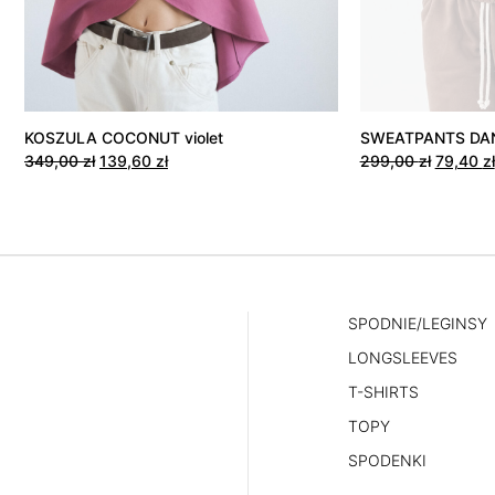
KOSZULA COCONUT violet
SWEATPANTS DAN
Pierwotna
Aktualna
Pierwot
349,00
zł
139,60
zł
299,00
zł
79,40
zł
cena
cena
cena
wynosiła:
wynosi:
wynosiła
Ten
Ten
349,00 zł.
139,60 zł.
299,00 z
produkt
produkt
ma
ma
wiele
wiele
wariantów.
wariantów.
SPODNIE/LEGINSY
Opcje
Opcje
LONGSLEEVES
można
można
T-SHIRTS
wybrać
wybrać
TOPY
na
na
stronie
stronie
SPODENKI
produktu
produktu