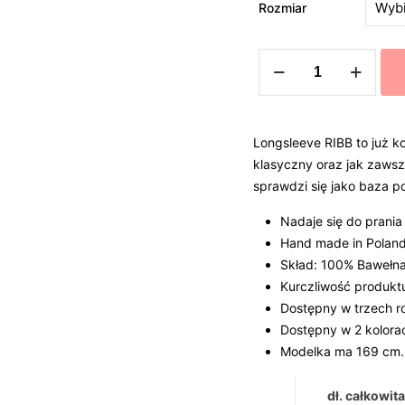
Rozmiar
ilość
LONGSLEEVE
RIBB
DUSTY
Longsleeve RIBB to już k
PURPLE
klasyczny oraz jak zawsze
sprawdzi się jako baza p
Nadaje się do prania
Hand made in Polan
Skład: 100% Bawełn
Kurczliwość produkt
Dostępny w trzech r
Dostępny w 2 kolora
Modelka ma 169 cm. 
dł. całkowita