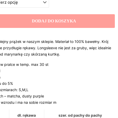
DODAJ DO KOSZYKA
olejny prążek w naszym sklepie. Materiał to 100% bawełny. Krój
 przydługie rękawy. Longsleeve nie jest za gruby, więc idealnie
od marynarkę czy skórzaną kurtkę.
 w pralce w temp. max 30 st
d
a
u do 5%
ozmiarach: S,M,L
ch – matcha, dusty purple
wzrostu i ma na sobie rozmiar m
dł. rękawa
szer. od pachy do pachy