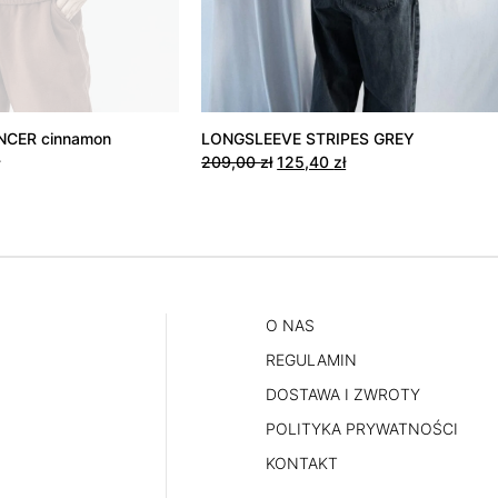
CER cinnamon
LONGSLEEVE STRIPES GREY
na
Aktualna
Pierwotna
Aktualna
209,00
zł
125,40
zł
cena
cena
cena
:
wynosi:
wynosiła:
wynosi:
Ten
ł.
79,40 zł.
209,00 zł.
125,40 zł.
produkt
ma
wiele
wariantów.
O NAS
Opcje
REGULAMIN
można
DOSTAWA I ZWROTY
wybrać
POLITYKA PRYWATNOŚCI
na
stronie
KONTAKT
produktu