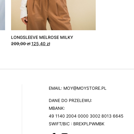
LONGSLEEVE MELROSE MILKY
Pierwotna
Aktualna
209,00
zł
125,40
zł
cena
cena
wynosiła:
wynosi:
Ten
209,00 zł.
125,40 zł.
produkt
ma
wiele
wariantów.
EMAIL:
MOY@MOYSTORE.PL
Opcje
DANE DO PRZELEWU:
można
MBANK:
wybrać
49 1140 2004 0000 3002 8013 6645
na
SWIFT/BIC : BREXPLPWMBK
stronie
produktu