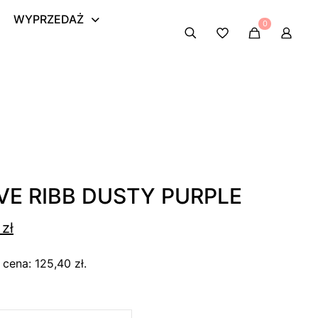
WYPRZEDAŻ
0
E RIBB DUSTY PURPLE
tna
Aktualna
0
zł
cena
a cena:
125,40
zł
.
ła:
wynosi:
zł.
125,40 zł.