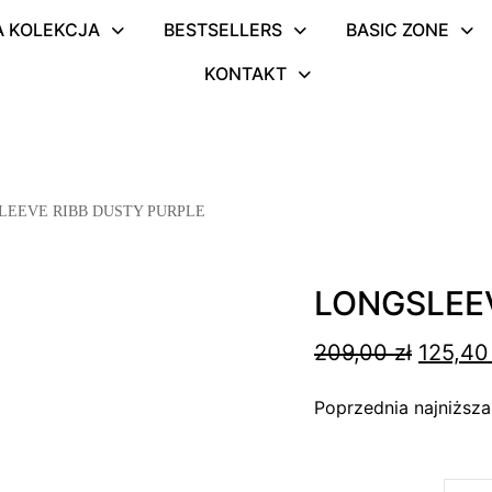
 KOLEKCJA
BESTSELLERS
BASIC ZONE
KONTAKT
LEEVE RIBB DUSTY PURPLE
LONGSLEEV
Pierwo
209,00
zł
125,4
cena
Poprzednia najniższ
wynosi
209,00 