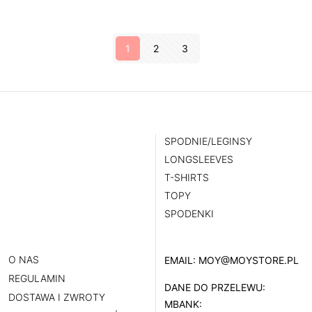
239,00 zł.
143,40 zł.
wynosiła:
wynosi:
239,00 zł.
143,40 zł.
1
2
3
SPODNIE/LEGINSY
LONGSLEEVES
T-SHIRTS
TOPY
SPODENKI
O NAS
EMAIL:
MOY@MOYSTORE.PL
REGULAMIN
DANE DO PRZELEWU:
DOSTAWA I ZWROTY
MBANK: