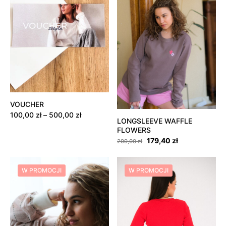
VOUCHER
Zakres
100,00
zł
–
500,00
zł
LONGSLEEVE WAFFLE
cen:
FLOWERS
od
Pierwotna
Aktualna
179,40
zł
100,00 zł
299,00
zł
cena
cena
do
wynosiła:
wynosi:
500,00 zł
299,00 zł.
179,40 zł.
W PROMOCJI
W PROMOCJI