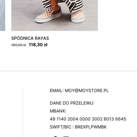
SPÓDNICA RAYAS
Pierwotna
Aktualna
118,30
zł
169,00
zł
cena
cena
wynosiła:
wynosi:
Ten
169,00 zł.
118,30 zł.
produkt
ma
wiele
wariantów.
EMAIL:
MOY@MOYSTORE.PL
Opcje
DANE DO PRZELEWU:
można
MBANK:
wybrać
49 1140 2004 0000 3002 8013 6645
na
SWIFT/BIC : BREXPLPWMBK
stronie
produktu