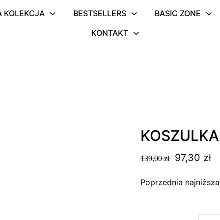
 KOLEKCJA
BESTSELLERS
BASIC ZONE
KONTAKT
KOSZULKA
Pierwotn
A
97,30
zł
139,00
zł
cena
c
Poprzednia najniższ
wynosiła:
w
139,00 zł.
97