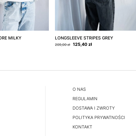
ORE MILKY
LONGSLEEVE STRIPES GREY
a
Aktualna
Pierwotna
Aktualna
125,40
zł
209,00
zł
cena
cena
cena
wynosi:
wynosiła:
wynosi:
Ten
.
179,40 zł.
209,00 zł.
125,40 zł.
produkt
ma
wiele
wariantów.
O NAS
Opcje
REGULAMIN
można
DOSTAWA I ZWROTY
wybrać
POLITYKA PRYWATNOŚCI
na
stronie
KONTAKT
produktu