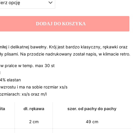
DODAJ DO KOSZYKA
miłej i delikatnej bawełny. Krój jest bardzo klasyczny, rękawki oraz
y plisami. Na przodzie nadrukowany został napis, w klimacie retro.
 w pralce w temp. max 30 st
d
4% elastan
zrostu i ma na sobie rozmiar xs/s
zmiarach: xs/s oraz m/l
ita
dł. rękawa
szer. od pachy do pachy
2 cm
49 cm