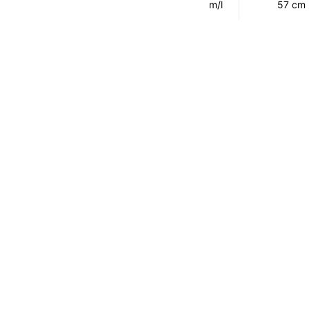
m/l
57 cm