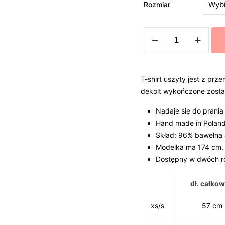
Rozmiar
ilość
KOSZULKA
LOOK
MOM
T-shirt uszyty jest z prze
dekolt wykończone został
Nadaje się do prania
Hand made in Polan
Skład: 96% bawełna 
Modelka ma 174 cm. w
Dostępny w dwóch ro
dł. całkow
xs/s
57 cm