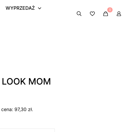
WYPRZEDAŻ
0
 LOOK MOM
a
ktualna
ena
a cena:
97,30
zł
.
ynosi:
,30 zł.